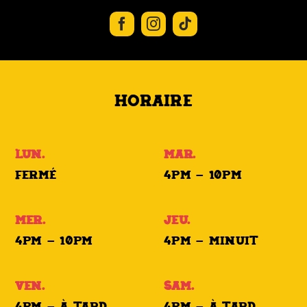
Horaire
Lun.
Mar.
Fermé
4pm – 10pm
Mer.
Jeu.
4pm – 10pm
4pm – minuit
Ven.
Sam.
4pm – à tard
4pm – à tard